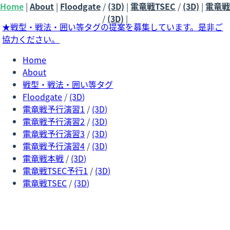
Home
|
About
|
Floodgate
/
(3D)
|
電竜戦TSEC
/
(3D)
|
電竜戦
/
(3D)
|
★戦型・戦法・囲い等タグの提案を募集しています。是非ご
協力ください。
Home
About
戦型・戦法・囲い等タグ
Floodgate
/
(3D)
電竜戦予行演習1
/
(3D)
電竜戦予行演習2
/
(3D)
電竜戦予行演習3
/
(3D)
電竜戦予行演習4
/
(3D)
電竜戦本戦
/
(3D)
電竜戦TSEC予行1
/
(3D)
電竜戦TSEC
/
(3D)